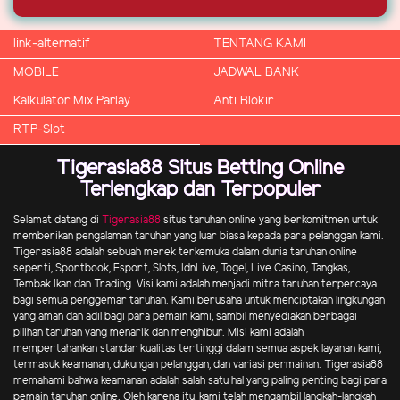
link-alternatif
TENTANG KAMI
MOBILE
JADWAL BANK
Kalkulator Mix Parlay
Anti Blokir
RTP-Slot
Tigerasia88 Situs Betting Online
Terlengkap dan Terpopuler
Selamat datang di
Tigerasia88
situs taruhan online yang berkomitmen untuk
memberikan pengalaman taruhan yang luar biasa kepada para pelanggan kami.
Tigerasia88 adalah sebuah merek terkemuka dalam dunia taruhan online
seperti, Sportbook, Esport, Slots, IdnLive, Togel, Live Casino, Tangkas,
Tembak Ikan dan Trading. Visi kami adalah menjadi mitra taruhan terpercaya
bagi semua penggemar taruhan. Kami berusaha untuk menciptakan lingkungan
yang aman dan adil bagi para pemain kami, sambil menyediakan berbagai
pilihan taruhan yang menarik dan menghibur. Misi kami adalah
mempertahankan standar kualitas tertinggi dalam semua aspek layanan kami,
termasuk keamanan, dukungan pelanggan, dan variasi permainan. Tigerasia88
memahami bahwa keamanan adalah salah satu hal yang paling penting bagi para
pemain taruhan online. Oleh karena itu, kami telah mengambil langkah-langkah