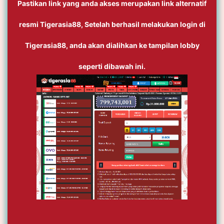
Pastikan link yang anda akses merupakan link alternatif
resmi Tigerasia88, Setelah berhasil melakukan login di
Tigerasia88, anda akan dialihkan ke tampilan lobby
seperti dibawah ini.