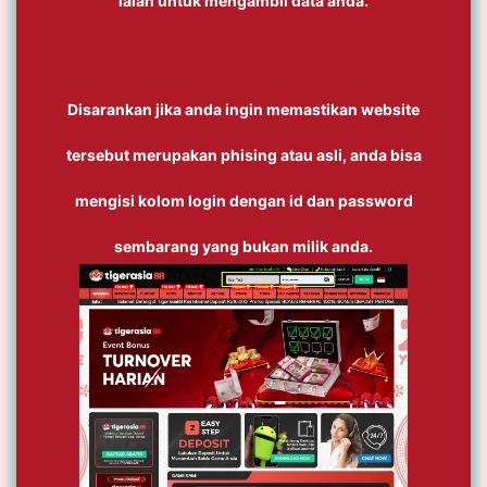
ialah untuk mengambil data anda.
Disarankan jika anda ingin memastikan website
tersebut merupakan phising atau asli, anda bisa
mengisi kolom login dengan id dan password
sembarang yang bukan milik anda.