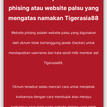
phising atau website palsu yang
mengatas namakan Tigerasia88
Website phising adalah website palsu yang digunakan
oleh oknum tidak bertanggung jawab (hacker) untuk
mendapatkan username dan kata sandi milik member asli
Tigerasia88.
Oknum tersebut selalu mencari cara untuk menjebak
korbannya dengan cara membujuk atau merayu
korbannya agar login pada website phising yang telah