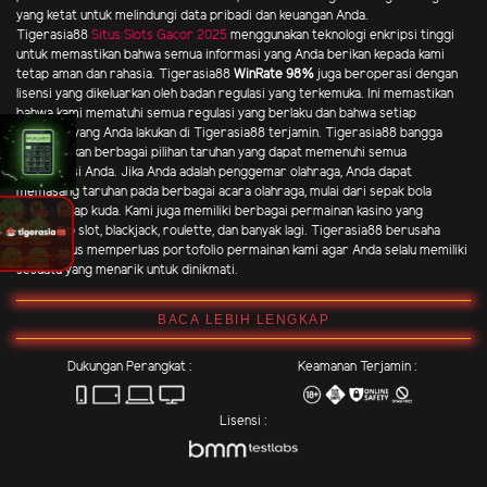
yang ketat untuk melindungi data pribadi dan keuangan Anda.
Tigerasia88
Situs Slots Gacor 2025
menggunakan teknologi enkripsi tinggi
untuk memastikan bahwa semua informasi yang Anda berikan kepada kami
tetap aman dan rahasia. Tigerasia88
WinRate 98%
juga beroperasi dengan
lisensi yang dikeluarkan oleh badan regulasi yang terkemuka. Ini memastikan
bahwa kami mematuhi semua regulasi yang berlaku dan bahwa setiap
transaksi yang Anda lakukan di Tigerasia88 terjamin. Tigerasia88 bangga
menyediakan berbagai pilihan taruhan yang dapat memenuhi semua
preferensi Anda. Jika Anda adalah penggemar olahraga, Anda dapat
memasang taruhan pada berbagai acara olahraga, mulai dari sepak bola
hingga balap kuda. Kami juga memiliki berbagai permainan kasino yang
mencakup slot, blackjack, roulette, dan banyak lagi. Tigerasia88 berusaha
untuk terus memperluas portofolio permainan kami agar Anda selalu memiliki
sesuatu yang menarik untuk dinikmati.
BACA LEBIH LENGKAP
Dukungan Perangkat :
Keamanan Terjamin :
Lisensi :