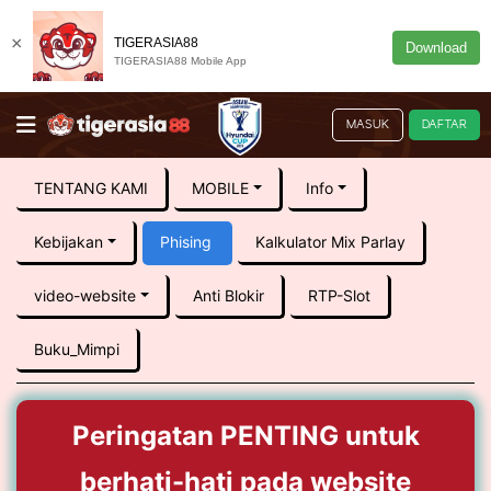
×
TIGERASIA88
Download
TIGERASIA88 Mobile App
MASUK
DAFTAR
TENTANG KAMI
MOBILE
Info
Kebijakan
Phising
Kalkulator Mix Parlay
video-website
Anti Blokir
RTP-Slot
Buku_Mimpi
Peringatan PENTING untuk
berhati-hati pada website