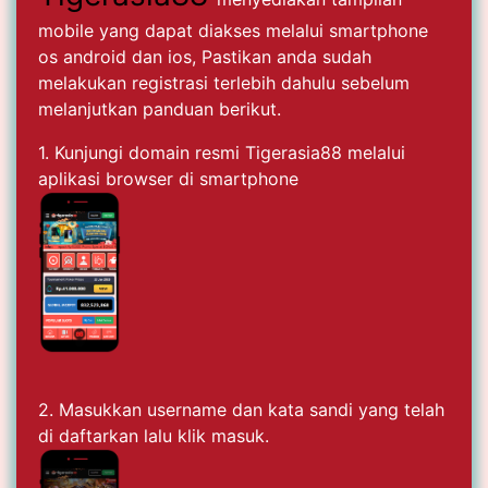
mobile yang dapat diakses melalui smartphone
os android dan ios, Pastikan anda sudah
melakukan registrasi terlebih dahulu sebelum
melanjutkan panduan berikut.
1. Kunjungi domain resmi Tigerasia88 melalui
aplikasi browser di smartphone
2. Masukkan username dan kata sandi yang telah
di daftarkan lalu klik masuk.