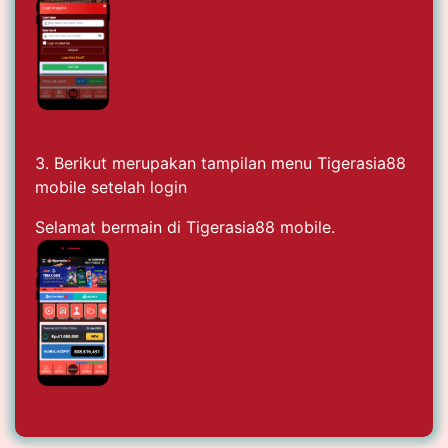
3. Berikut merupakan tampilan menu Tigerasia88
mobile setelah login
Selamat bermain di Tigerasia88 mobile.